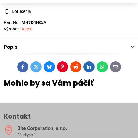
Doručenia
Part No.:
MH7D4HC/A
Výrobca:
Apple
Popis
Facebook
Twitter
Bluesky
Pinterest
Reddit
LinkedIn
WhatsApp
E-
mail
Mohlo by sa Vám páčiť
Kontakt
Bite Corporation, s​.r​.o​.
Fándlyho 1