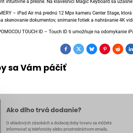
iť intuitívne a presne. Na klávesnici Magic Keyboard sa úžasn
Y – iPad Air má prednú 12 Mpx kameru Center Stage, ktorá je 
 skenovanie dokumentov, snímanie fotiek a nahrávanie 4K vide
OCOU TOUCH ID – Touch ID ti umožňuje na odomykanie iPadu Ai
Facebook
Twitter
Bluesky
Pinterest
Reddit
L
y sa Vám páčiť
Ako dlho trvá dodanie?
O skladových zásobách a dodacej doby tovaru sa môžete
informovať aj
telefonicky
alebo prostredníctvom
emailu
.