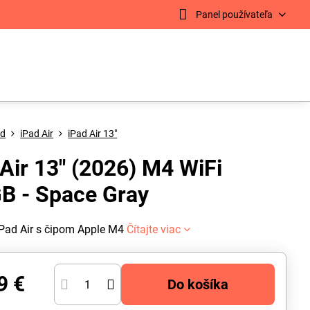
Panel používateľa
ad
iPad Air
iPad Air 13"
 Air 13" (2026) M4 WiFi
B - Space Gray
iPad Air s čipom Apple M4
Čítajte viac
9 €
Do košíka