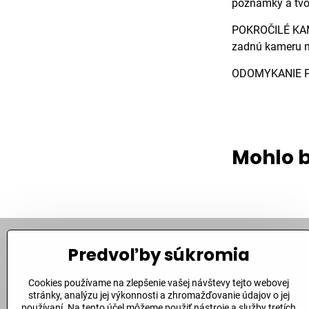
poznámky a tvor
POKROČILÉ KAMER
zadnú kameru na
ODOMYKANIE POM
Mohlo b
Predvoľby súkromia
Kontakt
Cookies používame na zlepšenie vašej návštevy tejto webovej
Bite Corporation, s​.r​.o​.
stránky, analýzu jej výkonnosti a zhromažďovanie údajov o jej
Fándlyho 1
používaní. Na tento účel môžeme použiť nástroje a služby tretích