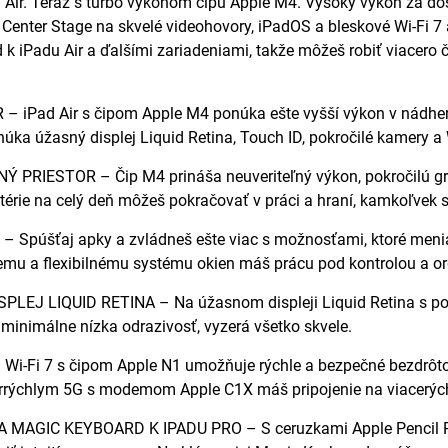
 Air. Teraz s turbo výkonom čipu Apple M4. Vysoký výkon za do
enter Stage na skvelé videohovory, iPadOS a bleskové Wi-Fi 7 a
k iPadu Air a ďalšími zariadeniami, takže môžeš robiť viacero či
 – iPad Air s čipom Apple M4 ponúka ešte vyšší výkon v nádhe
núka úžasný displej Liquid Retina, Touch ID, pokročilé kamery a 
PRIESTOR – Čip M4 prináša neuveriteľný výkon, pokročilú graf
térie na celý deň môžeš pokračovať v práci a hraní, kamkoľvek 
 Spúšťaj apky a zvládneš ešte viac s možnosťami, ktoré menia
emu a flexibilnému systému okien máš prácu pod kontrolou a o
LEJ LIQUID RETINA – Na úžasnom displeji Liquid Retina s pokr
 minimálne nízka odrazivosť, vyzerá všetko skvele.
i-Fi 7 s čipom Apple N1 umožňuje rýchle a bezpečné bezdrôtov
perrýchlym 5G s modemom Apple C1X máš pripojenie na viacerýc
 MAGIC KEYBOARD K IPADU PRO – S ceruzkami Apple Pencil Pro a