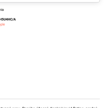
nia
H5U4HC/A
ple