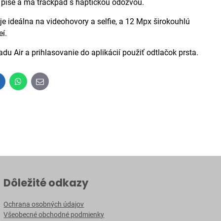
e píše a má trackpad s haptickou odozvou.
ideálna na videohovory a selfie, a 12 Mpx širokouhlú
í.
r a prihlasovanie do aplikácií použiť odtlačok prsta.
inkedIn
WhatsApp
E-
mail
Dôležité odkazy
Ochrana osobných údajov
Všeobecné obchodné podmienky