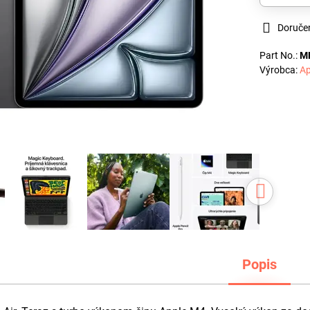
Doruče
Part No.:
M
Výrobca:
Ap
Popis