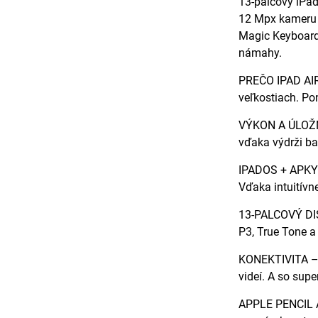
13-palcový iPad
12 Mpx kameru C
Magic Keyboard 
námahy.
PREČO IPAD AIR
veľkostiach. Po
VÝKON A ÚLOŽNÝ 
vďaka výdrži ba
IPADOS + APKY –
Vďaka intuitívn
13-PALCOVÝ DISP
P3, True Tone a
KONEKTIVITA – W
videí. A so su
APPLE PENCIL A