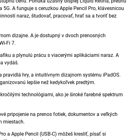
stupnú cenu. Ponúka úžasný displej Liquid Retina, prednú
 5G. A funguje s ceruzkou Apple Pencil Pro, klávesnicou
nností naraz, študovať, pracovať, hrať sa a tvoriť bez
rnom dizajne. A je dostupný v dvoch prenosných
Wi-Fi 7.
iku a plynulú prácu s viacerými aplikáciami naraz. A
sa vydáš.
 pravidlá hry, a intuitívnym dizajnom systému iPadOS.
rganizovanú lepšie než kedykoľvek predtým.
očilými technológiami, ako je široké farebné spektrum
é pripojenie na prenos fotiek, dokumentov a veľkých
h miestach.
 Apple Pencil (USB-C) môžeš kresliť, písať si