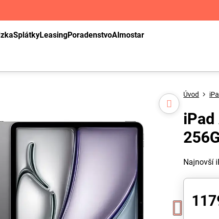
dzka
Splátky
Leasing
Poradenstvo
Almostar
Úvod
iP
iPad
256G
Najnovší 
117