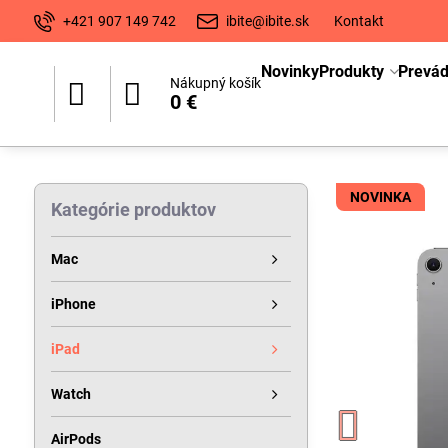
+421 907 149 742
ibite@ibite.sk
Kontakt
Novinky
Produkty
Prevá
Nákupný košík
0 €
NOVINKA
Kategórie produktov
Mac
iPhone
iPad
Watch
AirPods