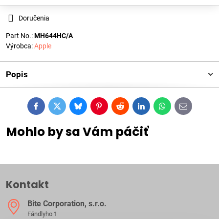
Doručenia
Part No.:
MH644HC/A
Výrobca:
Apple
Popis
Facebook
Twitter
Bluesky
Pinterest
Reddit
LinkedIn
WhatsApp
E-
mail
Mohlo by sa Vám páčiť
Kontakt
Bite Corporation, s​.r​.o​.
Fándlyho 1