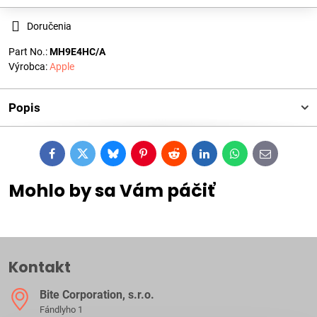
Doručenia
Part No.:
MH9E4HC/A
Výrobca:
Apple
Popis
Facebook
Twitter
Bluesky
Pinterest
Reddit
LinkedIn
WhatsApp
E-
mail
Mohlo by sa Vám páčiť
Kontakt
Bite Corporation, s​.r​.o​.
Fándlyho 1