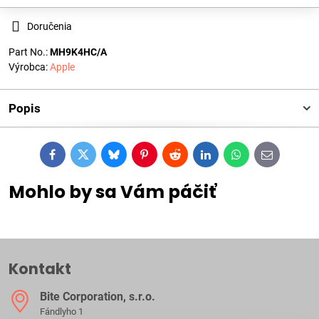
Doručenia
Part No.:
MH9K4HC/A
Výrobca:
Apple
Popis
Facebook
Twitter
Bluesky
Pinterest
Reddit
LinkedIn
WhatsApp
E-
mail
Mohlo by sa Vám páčiť
Kontakt
Bite Corporation, s​.r​.o​.
Fándlyho 1