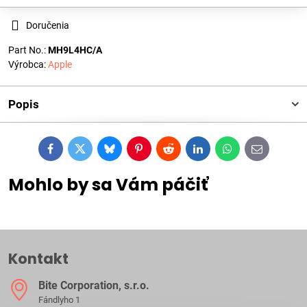
Doručenia
Part No.:
MH9L4HC/A
Výrobca:
Apple
Popis
Facebook
Twitter
Bluesky
Pinterest
Reddit
LinkedIn
WhatsApp
E-
mail
Mohlo by sa Vám páčiť
Kontakt
Bite Corporation, s​.r​.o​.
Fándlyho 1