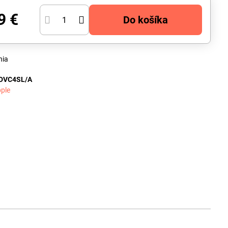
9 €
Do košíka
nia
DVC4SL/A
ple