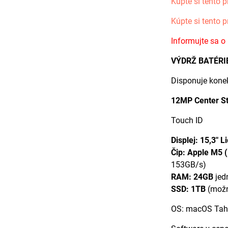
Kúpte si tento p
Kúpte si tento p
Informujte sa o
VÝDRŽ BATÉRIE
Disponuje kone
12MP Center S
Touch ID
Displej: 15,3" 
Čip: Apple M5 
153GB/s)
RAM: 24GB
jed
SSD: 1TB
(možn
OS: macOS Tah