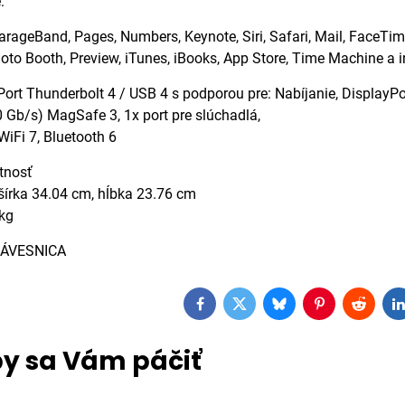
:
GarageBand, Pages, Numbers, Keynote, Siri, Safari, Mail, FaceTi
oto Booth, Preview, iTunes, iBooks, App Store, Time Machine a i
 Port Thunderbolt 4 / USB 4 s podporou pre: Nabíjanie, DisplayP
0 Gb/s) MagSafe 3, 1x port pre slúchadlá,
WiFi 7, Bluetooth 6
tnosť
šírka 34.04 cm, hĺbka 23.76 cm
kg
ÁVESNICA
Facebook
Twitter
Bluesky
Pinterest
Reddit
L
y sa Vám páčiť