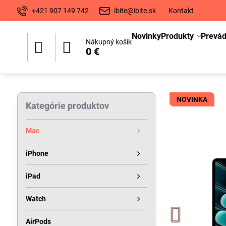
+421 907 149 742
ibite@ibite.sk
Kontakt
Novinky
Produkty
Prevá
Nákupný košík
0 €
NOVINKA
Kategórie produktov
Mac
iPhone
iPad
Watch
AirPods