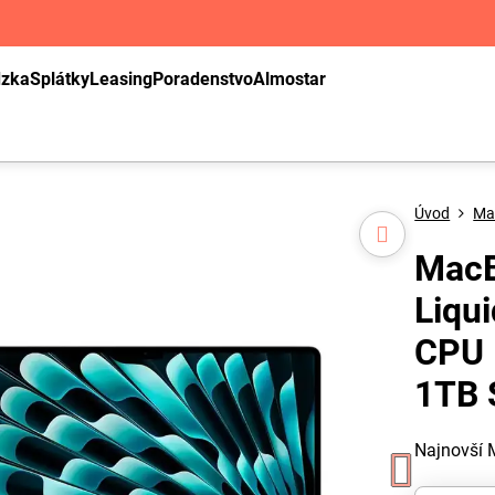
dzka
Splátky
Leasing
Poradenstvo
Almostar
Úvod
Ma
MacB
Liqu
CPU 
1TB 
Najnovší 