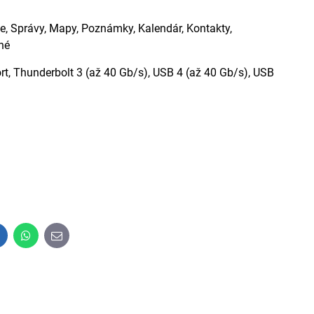
me, Správy, Mapy, Poznámky, Kalendár, Kontakty,
né
ort, Thunderbolt 3 (až 40 Gb/s), USB 4 (až 40 Gb/s), USB
inkedIn
WhatsApp
E-
mail