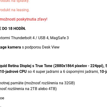
rodukt na splátky.
rodukt na leasing.
 možnosti poskytnutia zľavy!
 DO 18 HODÍN.
ktormi Thunderbolt 4 / USB 4, MagSafe 3
tage kamera
s podporou Desk View
Liquid Retina Displej s True Tone (2880x1864 pixelov - 224ppi), 
(10-jadrové CPU
so 4 super jadrami a 6 úspornými jadrami,
10-
notnej pamäte (možnosť rozšírenia na 32GB)
osť rozšírenia na 2TB alebo 4TB)
oe