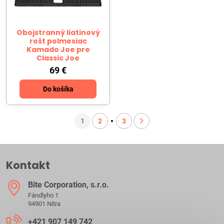
Obojstranný liatinový
rošt polmesiac
Kamado Joe pre
Classic Joe
69 €
Do košíka
1
2
3
Kontakt
Bite Corporation, s​.r​.o​.
Fándlyho 1
94901 Nitra
+421 907 149 742