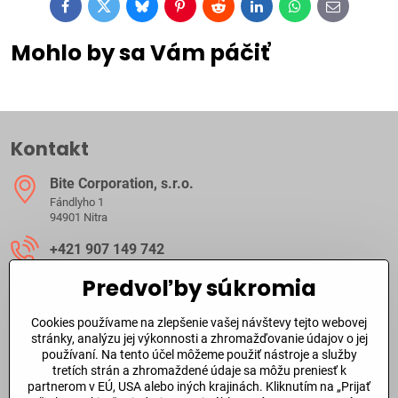
Facebook
Twitter
Bluesky
Pinterest
Reddit
LinkedIn
WhatsApp
E-
mail
Mohlo by sa Vám páčiť
Kontakt
Bite Corporation, s​.r​.o​.
Fándlyho 1
94901 Nitra
+421 907 149 742
Predvoľby súkromia
ibite​@ibite​.sk
Cookies používame na zlepšenie vašej návštevy tejto webovej
Ako dlho trvá dodanie?
stránky, analýzu jej výkonnosti a zhromažďovanie údajov o jej
používaní. Na tento účel môžeme použiť nástroje a služby
tretích strán a zhromaždené údaje sa môžu preniesť k
O skladových zásobách a dodacej doby tovaru sa môžete
partnerom v EÚ, USA alebo iných krajinách. Kliknutím na „Prijať
informovať aj
telefonicky
alebo prostredníctvom
emailu
.