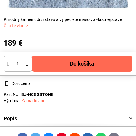
Prírodný kameň udrží štavu a vy pečiete mäso vo vlastnej štave
Čítajte viac
189 €
Do košíka
Doručenia
Part No.:
BJ-HCGSSTONE
Výrobca:
Kamado Joe
Popis