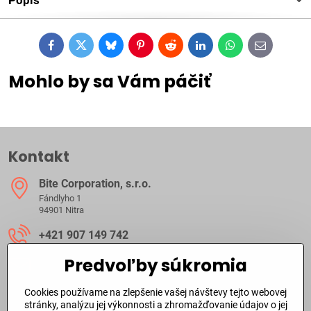
Popis
Facebook
Twitter
Bluesky
Pinterest
Reddit
LinkedIn
WhatsApp
E-
mail
Mohlo by sa Vám páčiť
Kontakt
Bite Corporation, s​.r​.o​.
Fándlyho 1
94901 Nitra
+421 907 149 742
Predvoľby súkromia
ibite​@ibite​.sk
Cookies používame na zlepšenie vašej návštevy tejto webovej
Ako dlho trvá dodanie?
stránky, analýzu jej výkonnosti a zhromažďovanie údajov o jej