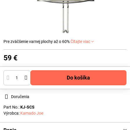
Pre zväčšenie varnej plochy až o 60%
Čítajte viac
59 €
Do košíka
Doručenia
Part No.:
KJ-SCS
Výrobca:
Kamado Joe