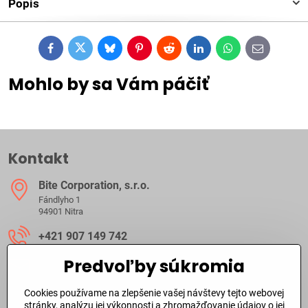
Popis
Facebook
Twitter
Bluesky
Pinterest
Reddit
LinkedIn
WhatsApp
E-
mail
Mohlo by sa Vám páčiť
Kontakt
Bite Corporation, s​.r​.o​.
Fándlyho 1
94901 Nitra
+421 907 149 742
Predvoľby súkromia
ibite​@ibite​.sk
Cookies používame na zlepšenie vašej návštevy tejto webovej
Ako dlho trvá dodanie?
stránky, analýzu jej výkonnosti a zhromažďovanie údajov o jej