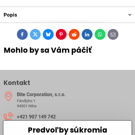
Popis
Facebook
Twitter
Bluesky
Pinterest
Reddit
LinkedIn
WhatsApp
E-
mail
Mohlo by sa Vám páčiť
Kontakt
Bite Corporation, s​.r​.o​.
Fándlyho 1
94901 Nitra
+421 907 149 742
Predvoľby súkromia
ibite​@ibite​.sk