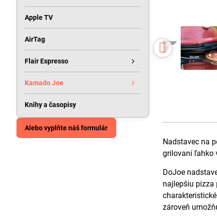
Apple TV
AirTag
Flair Espresso
Kamado Joe
Knihy a časopisy
Alebo vyplňte náš formulár
Nadstavec na pe
grilovaní ľahko 
DoJoe nadstavec
najlepšiu pizza
charakteristick
zároveň umožňuje