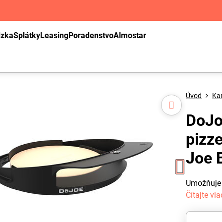
dzka
Splátky
Leasing
Poradenstvo
Almostar
Úvod
Ka
DoJo
pizz
Joe 
Umožňuje p
Čítajte via