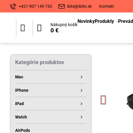
+421 907 149 742
ibite@ibite.sk
Kontakt
Novinky
Produkty
Prevá
Nákupný košík
0 €
Kategórie produktov
Mac
iPhone
iPad
Watch
AirPods