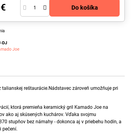
 €
Do košíka
nia
J-DJ
amado Joe
 talianskej reštaurácie.Nádstavec zároveň umožňuje pri
vácií, ktorá premieňa keramický gril Kamado Joe na
íkov ako aj skúsených kuchárov. Vďaka svojmu
o 370 stupňov bez námahy - dokonca aj v priebehu hodín, a
i pečení.