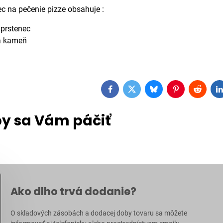
c na pečenie pizze obsahuje :
 prstenec
a kameň
g
Facebook
Twitter
Bluesky
Pinterest
Reddit
L
y sa Vám páčiť
Ako dlho trvá dodanie?
O skladových zásobách a dodacej doby tovaru sa môžete