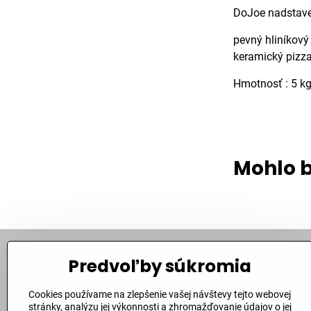
DoJoe nadstave
pevný hliníkový
keramický pizz
Hmotnosť : 5 k
Mohlo b
Predvoľby súkromia
Kontakt
Cookies používame na zlepšenie vašej návštevy tejto webovej
Bite Corporation, s​.r​.o​.
stránky, analýzu jej výkonnosti a zhromažďovanie údajov o jej