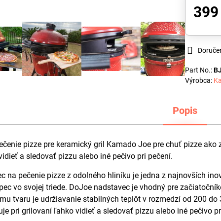
399
Doruče
Part No.:
B
Výrobca:
K
Popis
čenie pizze pre keramický gril Kamado Joe pre chuť pizze ako z
vidieť a sledovať pizzu alebo iné pečivo pri pečení.
 na pečenie pizze z odolného hliníku je jedna z najnovších ino
 pec vo svojej triede. DoJoe nadstavec je vhodný pre začiatočn
ému tvaru je udržiavanie stabilných teplôt v rozmedzí od 200 d
 pri grilovaní ľahko vidieť a sledovať pizzu alebo iné pečivo pr