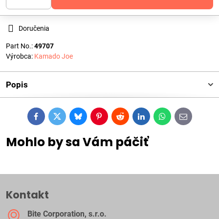
Doručenia
Part No.:
49707
Výrobca:
Kamado Joe
Popis
Facebook
Twitter
Bluesky
Pinterest
Reddit
LinkedIn
WhatsApp
E-
mail
Mohlo by sa Vám páčiť
Kontakt
Bite Corporation, s​.r​.o​.