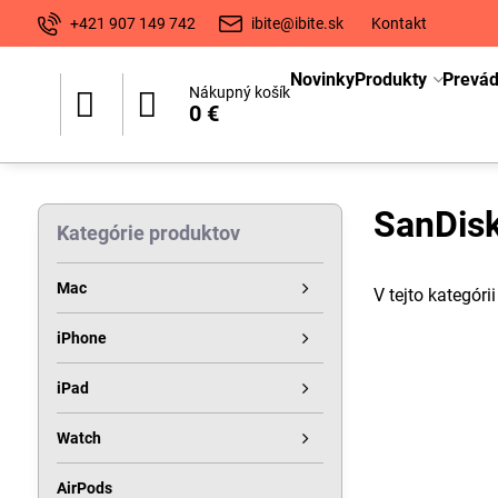
+421 907 149 742
ibite@ibite.sk
Kontakt
Novinky
Produkty
Prevá
Nákupný košík
0 €
SanDis
Kategórie produktov
Mac
V tejto kategóri
iPhone
iPad
Watch
AirPods