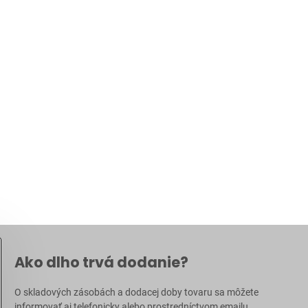
Ako dlho trvá dodanie?
O skladových zásobách a dodacej doby tovaru sa môžete
informovať aj
telefonicky
alebo prostredníctvom
emailu
.