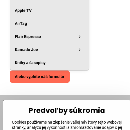
Apple TV
AirTag
Flair Espresso
Kamado Joe
Knihy a časopisy
Alebo vyplňte náš formulár
Predvoľby súkromia
Kontakt
Cookies používame na zlepšenie vašej návštevy tejto webovej
Bite Corporation, s​.r​.o​.
stránky, analýzu jej výkonnosti a zhromažďovanie údajov o jej