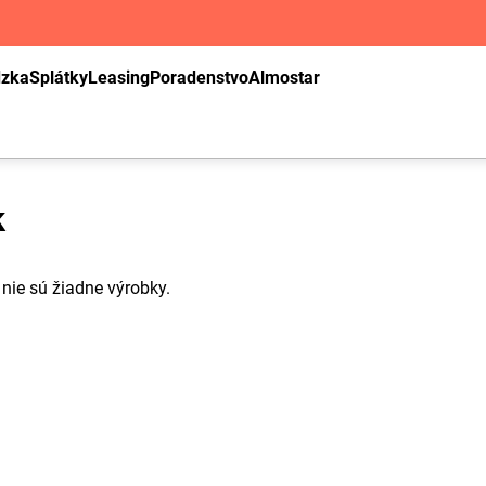
dzka
Splátky
Leasing
Poradenstvo
Almostar
k
i nie sú žiadne výrobky.