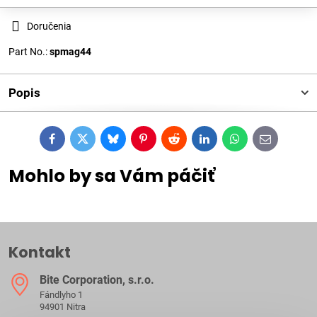
Doručenia
Part No.:
spmag44
Popis
Facebook
Twitter
Bluesky
Pinterest
Reddit
LinkedIn
WhatsApp
E-
mail
Mohlo by sa Vám páčiť
Kontakt
Bite Corporation, s​.r​.o​.
Fándlyho 1
94901 Nitra