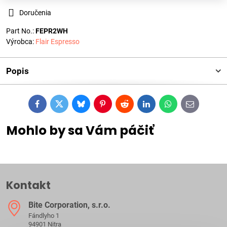
Doručenia
Part No.:
FEPR2WH
Výrobca:
Flair Espresso
Popis
Facebook
Twitter
Bluesky
Pinterest
Reddit
LinkedIn
WhatsApp
E-
mail
Mohlo by sa Vám páčiť
Kontakt
Bite Corporation, s​.r​.o​.
Fándlyho 1
94901 Nitra