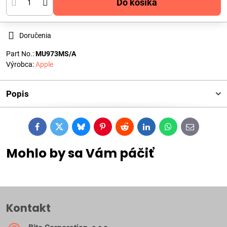
Do košíka
Doručenia
Part No.:
MU973MS/A
Výrobca:
Apple
Popis
Facebook
Twitter
Bluesky
Pinterest
Reddit
LinkedIn
WhatsApp
E-
mail
Mohlo by sa Vám páčiť
Kontakt