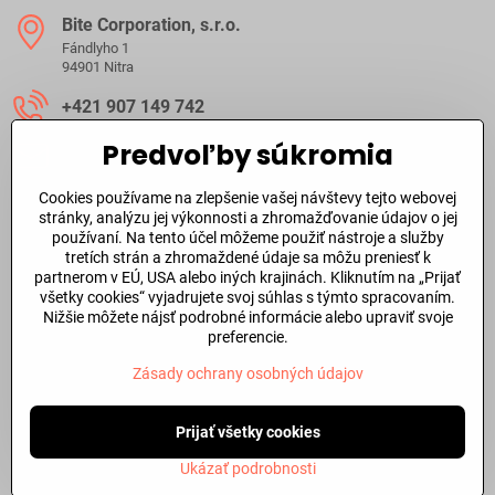
Bite Corporation, s​.r​.o​.
Fándlyho 1
94901 Nitra
+421 907 149 742
Predvoľby súkromia
ibite​@ibite​.sk
Cookies používame na zlepšenie vašej návštevy tejto webovej
Ako dlho trvá dodanie?
stránky, analýzu jej výkonnosti a zhromažďovanie údajov o jej
používaní. Na tento účel môžeme použiť nástroje a služby
tretích strán a zhromaždené údaje sa môžu preniesť k
O skladových zásobách a dodacej doby tovaru sa môžete
partnerom v EÚ, USA alebo iných krajinách. Kliknutím na „Prijať
informovať aj
telefonicky
alebo prostredníctvom
emailu
.
všetky cookies“ vyjadrujete svoj súhlas s týmto spracovaním.
Nižšie môžete nájsť podrobné informácie alebo upraviť svoje
Dôležité odkazy
preferencie.
Zásady ochrany osobných údajov
©
2026
Copyright
Predvoľby súkromia
Prijať všetky cookies
Zásady ochrany osobných údajov
Stav objednávky
Ukázať podrobnosti
Vytvorené pomocou:
BiznisWeb.sk