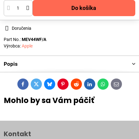
Do košíka
Doručenia
Part No.:
MEV44WF/A
Výrobca:
Apple
Popis
Facebook
Twitter
Bluesky
Pinterest
Reddit
LinkedIn
WhatsApp
E-
mail
Mohlo by sa Vám páčiť
Kontakt