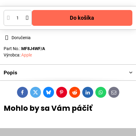
Do košíka
Doručenia
Part No.:
MF8J4WF/A
Výrobca:
Apple
Popis
Facebook
Twitter
Bluesky
Pinterest
Reddit
LinkedIn
WhatsApp
E-
mail
Mohlo by sa Vám páčiť