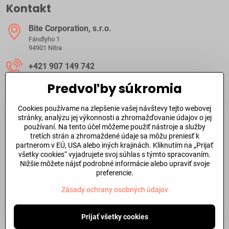
Kontakt
Bite Corporation, s​.r​.o​.
Fándlyho 1
94901 Nitra
+421 907 149 742
Predvoľby súkromia
ibite​@ibite​.sk
Cookies používame na zlepšenie vašej návštevy tejto webovej
Ako dlho trvá dodanie?
stránky, analýzu jej výkonnosti a zhromažďovanie údajov o jej
používaní. Na tento účel môžeme použiť nástroje a služby
tretích strán a zhromaždené údaje sa môžu preniesť k
O skladových zásobách a dodacej doby tovaru sa môžete
partnerom v EÚ, USA alebo iných krajinách. Kliknutím na „Prijať
informovať aj
telefonicky
alebo prostredníctvom
emailu
.
všetky cookies“ vyjadrujete svoj súhlas s týmto spracovaním.
Nižšie môžete nájsť podrobné informácie alebo upraviť svoje
Dôležité odkazy
preferencie.
Zásady ochrany osobných údajov
©
2026
Copyright
Predvoľby súkromia
Prijať všetky cookies
Zásady ochrany osobných údajov
Stav objednávky