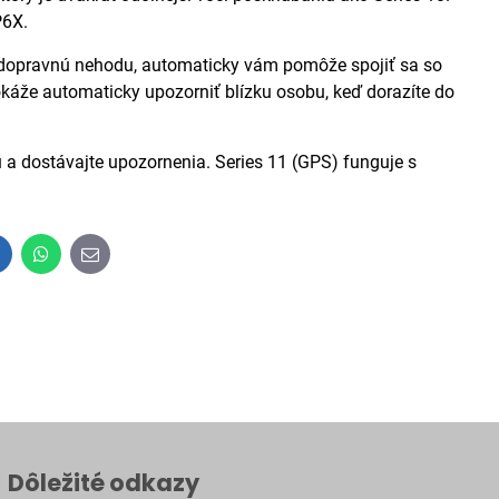
P6X.
opravnú nehodu, automaticky vám pomôže spojiť sa so
káže automaticky upozorniť blízku osobu, keď dorazíte do
a dostávajte upozornenia. Series 11 (GPS) funguje s
inkedIn
WhatsApp
E-
mail
Dôležité odkazy