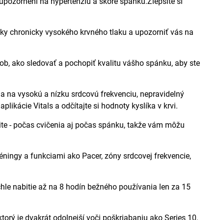
upozornení na hypertenziu a skóre spánku.Zlepšite si
 chronicky vysokého krvného tlaku a upozorniť vás na
ako sledovať a pochopiť kvalitu vášho spánku, aby ste
 na vysokú a nízku srdcovú frekvenciu, nepravidelný
kácie Vitals a odčítajte si hodnoty kyslíka v krvi.
te - počas cvičenia aj počas spánku, takže vám môžu
ngy a funkciami ako Pacer, zóny srdcovej frekvencie,
 nabitie až na 8 hodín bežného používania len za 15
je dvakrát odolnejší voči poškriabaniu ako Series 10.