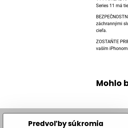
Series 11 má ti
BEZPEČNOSTNÉ F
záchrannými slu
cieľa.
ZOSTAŇTE PRIPOJ
vaším iPhonom a
Mohlo b
Predvoľby súkromia
Kontakt