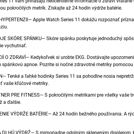
ies 11 vám prinášajú neoceniteľné informácie o zdraví vrátane 
u pokročilých metrík. Získajte až 24 hodín výdrže batérie.
PERTENZII— Apple Watch Series 11 dokážu rozpoznať príznaky
ziu.
 SKÓRE SPÁNKU— Skóre spánku poskytuje jednoduchý spôsob, 
ie vychutnať.
Í O ZDRAVÍ— Kedykoľvek si urobte EKG. Dostávajte upozornenia
spánkovú apnoe. Pozrite si nočné zdravotné metriky pomocou apli
 Tenké a ľahké hodinky Series 11 sa pohodlne nosia nepretrži
 vaše kľúčové metriky.
R PRE FITNESS— S pokročilými metrikami pre všetky vaše tréni
ž a ďalšie.
IE VÝDRŽE BATÉRIE— Až 24 hodín bežného používania. A rýchle
LHÚ VÝDRŽ— S mimoriadne odolným skleneným displejom, ktorý 