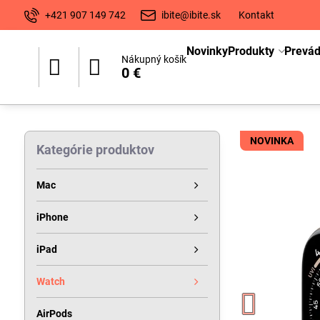
+421 907 149 742
ibite@ibite.sk
Kontakt
Novinky
Produkty
Prevá
Nákupný košík
0 €
NOVINKA
Kategórie produktov
Mac
iPhone
iPad
Watch
AirPods