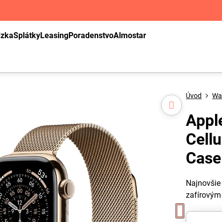
dzka
Splátky
Leasing
Poradenstvo
Almostar
Úvod
Wa
Appl
Cell
Case
Najnovšie
zafírový