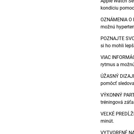
Apple Watch Ser
kondíciu pomoco
OZNÁMENIA O HY
možnú hyperten
POZNAJTE SVOJE
si ho mohli lepš
VIAC INFORMÁCI
rytmus a možnú 
ÚŽASNÝ DIZAJN—
pomôcť sledovať
VÝKONNÝ PARTNE
tréningová záťa
VEĽKÉ PREDĹŽEN
minút.
VYTVORENÉ NA D