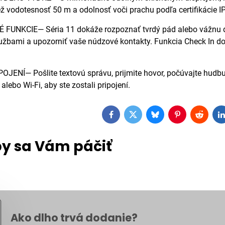
ež vodotesnosť 50 m a odolnosť voči prachu podľa certifikácie I
UNKCIE— Séria 11 dokáže rozpoznať tvrdý pád alebo vážnu d
žbami a upozorniť vaše núdzové kontakty. Funkcia Check In do
ENÍ— Pošlite textovú správu, prijmite hovor, počúvajte hudbu 
lebo Wi-Fi, aby ste zostali pripojení.
Facebook
Twitter
Bluesky
Pinterest
Reddit
L
y sa Vám páčiť
Ako dlho trvá dodanie?