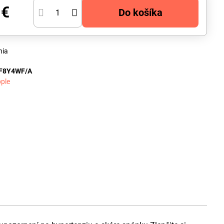
 €
Do košíka
nia
F8Y4WF/A
ple