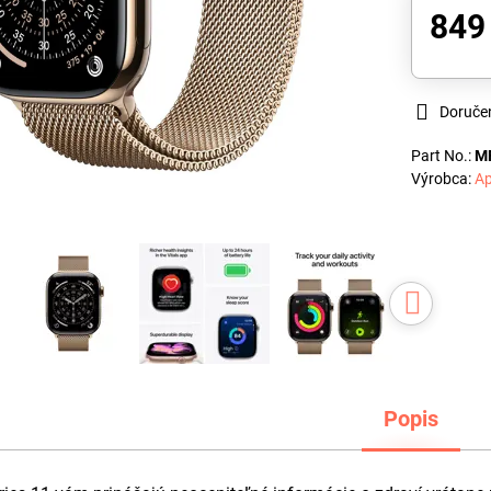
849
Doruče
Part No.:
M
Výrobca:
Ap
Popis