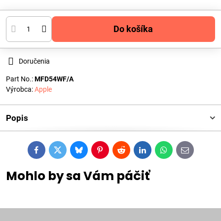
Do košíka
Doručenia
Part No.:
MFD54WF/A
Výrobca:
Apple
Popis
Facebook
Twitter
Bluesky
Pinterest
Reddit
LinkedIn
WhatsApp
E-
mail
Mohlo by sa Vám páčiť