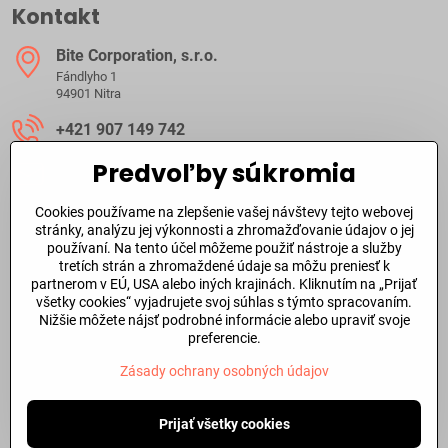
Kontakt
Bite Corporation, s​.r​.o​.
Fándlyho 1
94901 Nitra
+421 907 149 742
Predvoľby súkromia
ibite​@ibite​.sk
Cookies používame na zlepšenie vašej návštevy tejto webovej
Ako dlho trvá dodanie?
stránky, analýzu jej výkonnosti a zhromažďovanie údajov o jej
používaní. Na tento účel môžeme použiť nástroje a služby
tretích strán a zhromaždené údaje sa môžu preniesť k
O skladových zásobách a dodacej doby tovaru sa môžete
partnerom v EÚ, USA alebo iných krajinách. Kliknutím na „Prijať
informovať aj
telefonicky
alebo prostredníctvom
emailu
.
všetky cookies“ vyjadrujete svoj súhlas s týmto spracovaním.
Nižšie môžete nájsť podrobné informácie alebo upraviť svoje
Dôležité odkazy
preferencie.
Zásady ochrany osobných údajov
©
2026
Copyright
Predvoľby súkromia
Prijať všetky cookies
Zásady ochrany osobných údajov
Stav objednávky