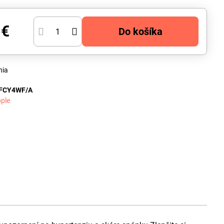
 €
Do košíka
nia
FCY4WF/A
ple