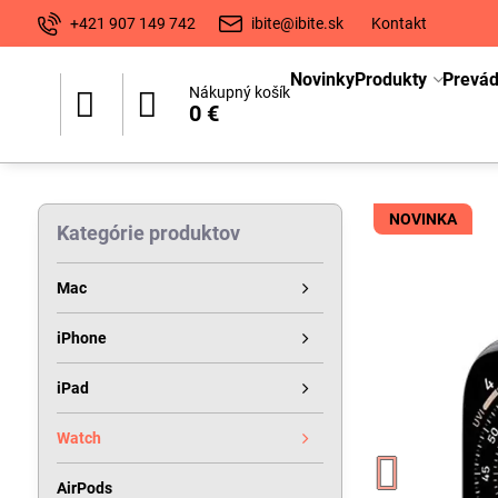
+421 907 149 742
ibite@ibite.sk
Kontakt
Novinky
Produkty
Prevá
Nákupný košík
0 €
NOVINKA
Kategórie produktov
Mac
iPhone
iPad
Watch
AirPods