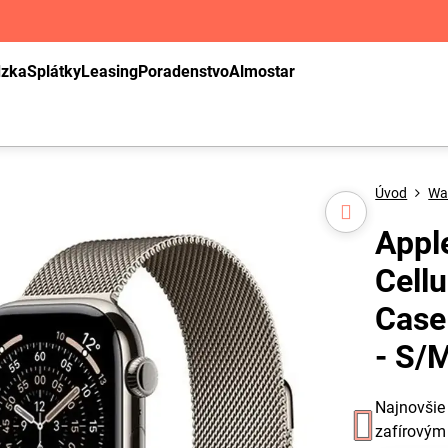
dzka
Splátky
Leasing
Poradenstvo
Almostar
Úvod
Wa
Appl
Cell
Case
- S/
Najnovšie
zafírový