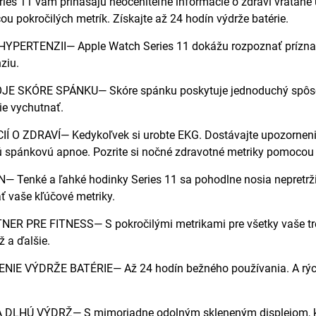
ies 11 vám prinášajú neoceniteľné informácie o zdraví vrátane 
u pokročilých metrík. Získajte až 24 hodín výdrže batérie.
PERTENZII— Apple Watch Series 11 dokážu rozpoznať príznaky
ziu.
 SKÓRE SPÁNKU— Skóre spánku poskytuje jednoduchý spôsob, 
ie vychutnať.
Í O ZDRAVÍ— Kedykoľvek si urobte EKG. Dostávajte upozornenia
spánkovú apnoe. Pozrite si nočné zdravotné metriky pomocou apli
 Tenké a ľahké hodinky Series 11 sa pohodlne nosia nepretrži
 vaše kľúčové metriky.
R PRE FITNESS— S pokročilými metrikami pre všetky vaše tréni
ž a ďalšie.
IE VÝDRŽE BATÉRIE— Až 24 hodín bežného používania. A rýchle
LHÚ VÝDRŽ— S mimoriadne odolným skleneným displejom, ktorý 