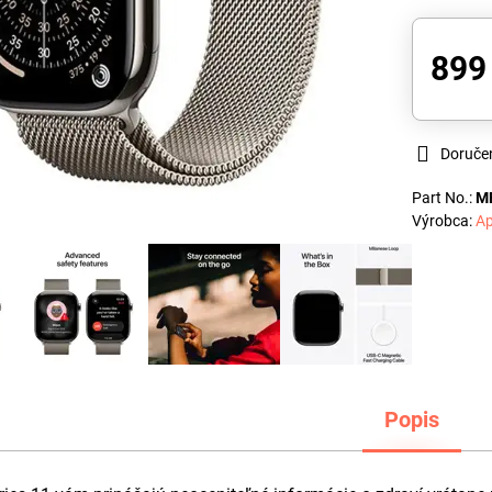
899
Doruče
Part No.:
M
Výrobca:
Ap
Popis