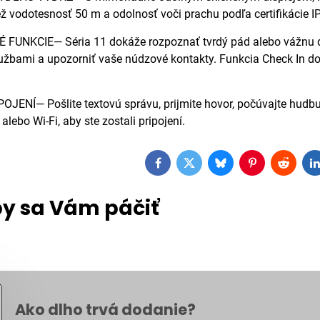
ež vodotesnosť 50 m a odolnosť voči prachu podľa certifikácie I
UNKCIE— Séria 11 dokáže rozpoznať tvrdý pád alebo vážnu d
žbami a upozorniť vaše núdzové kontakty. Funkcia Check In do
ENÍ— Pošlite textovú správu, prijmite hovor, počúvajte hudbu 
lebo Wi-Fi, aby ste zostali pripojení.
Facebook
Twitter
Bluesky
Pinterest
Reddit
L
y sa Vám páčiť
Ako dlho trvá dodanie?