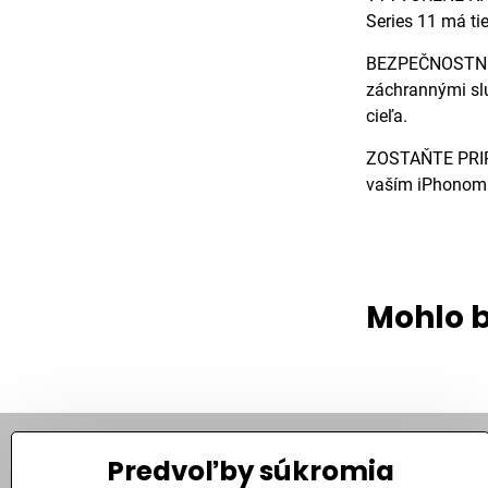
Series 11 má ti
BEZPEČNOSTNÉ F
záchrannými slu
cieľa.
ZOSTAŇTE PRIPOJ
vaším iPhonom a
Mohlo b
Predvoľby súkromia
Kontakt