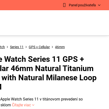
Panel používateľa
tch
Series 11
GPS + Cellular
46mm
e Watch Series 11 GPS +
ular 46mm Natural Titanium
 with Natural Milanese Loop
M
 Apple Watch Series 11 v titánovom prevedení so
m sklom
Čítajte viac