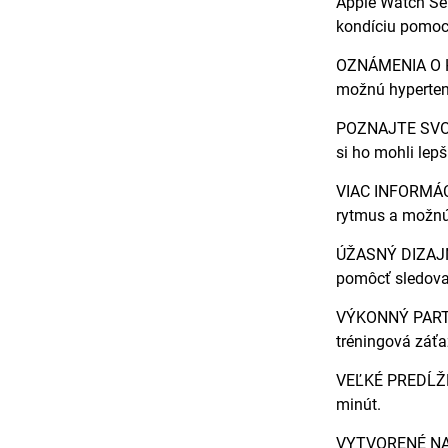
Apple Watch Ser
kondíciu pomoco
OZNÁMENIA O HY
možnú hyperten
POZNAJTE SVOJE
si ho mohli lepš
VIAC INFORMÁCI
rytmus a možnú 
ÚŽASNÝ DIZAJN—
pomôcť sledovať
VÝKONNÝ PARTNE
tréningová záťa
VEĽKÉ PREDĹŽEN
minút.
VYTVORENÉ NA D