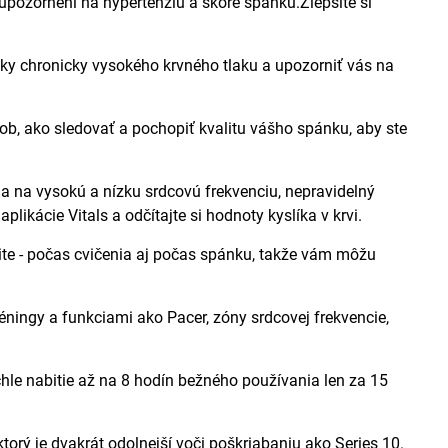
upozornení na hypertenziu a skóre spánku.Zlepšite si
 chronicky vysokého krvného tlaku a upozorniť vás na
ako sledovať a pochopiť kvalitu vášho spánku, aby ste
 na vysokú a nízku srdcovú frekvenciu, nepravidelný
kácie Vitals a odčítajte si hodnoty kyslíka v krvi.
te - počas cvičenia aj počas spánku, takže vám môžu
ngy a funkciami ako Pacer, zóny srdcovej frekvencie,
 nabitie až na 8 hodín bežného používania len za 15
je dvakrát odolnejší voči poškriabaniu ako Series 10.