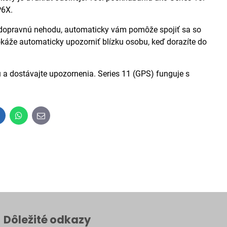
P6X.
opravnú nehodu, automaticky vám pomôže spojiť sa so
káže automaticky upozorniť blízku osobu, keď dorazíte do
a dostávajte upozornenia. Series 11 (GPS) funguje s
inkedIn
WhatsApp
E-
mail
Dôležité odkazy