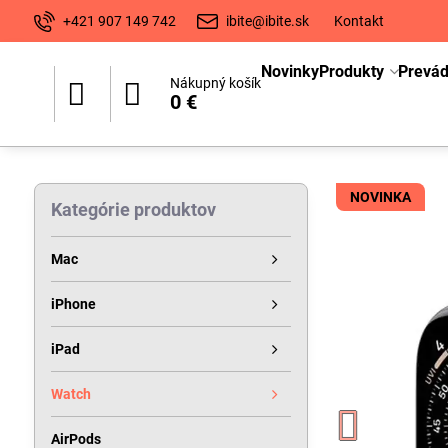
+421 907 149 742
ibite@ibite.sk
Kontakt
Novinky
Produkty
Prevá
Nákupný košík
0 €
NOVINKA
Kategórie produktov
Mac
iPhone
iPad
Watch
AirPods