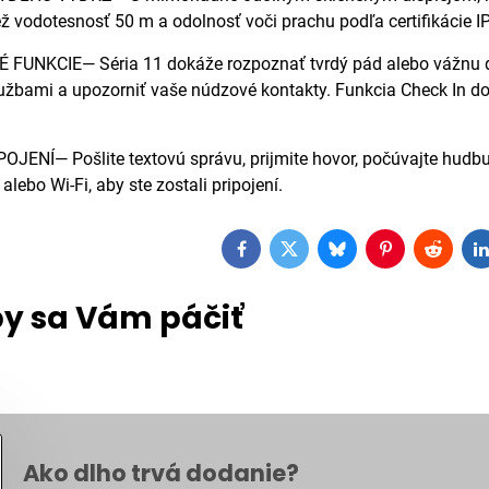
ež vodotesnosť 50 m a odolnosť voči prachu podľa certifikácie I
UNKCIE— Séria 11 dokáže rozpoznať tvrdý pád alebo vážnu d
žbami a upozorniť vaše núdzové kontakty. Funkcia Check In do
ENÍ— Pošlite textovú správu, prijmite hovor, počúvajte hudbu 
lebo Wi-Fi, aby ste zostali pripojení.
Facebook
Twitter
Bluesky
Pinterest
Reddit
L
y sa Vám páčiť
Ako dlho trvá dodanie?