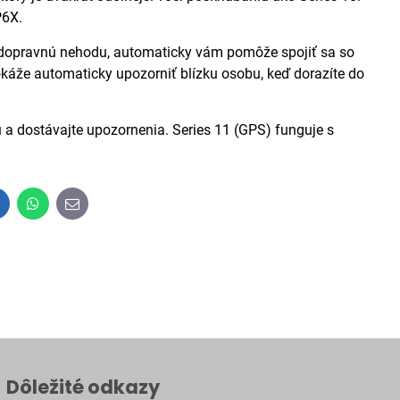
P6X.
opravnú nehodu, automaticky vám pomôže spojiť sa so
káže automaticky upozorniť blízku osobu, keď dorazíte do
a dostávajte upozornenia. Series 11 (GPS) funguje s
inkedIn
WhatsApp
E-
mail
Dôležité odkazy