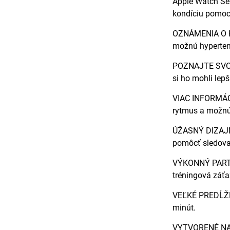
Apple Watch Ser
kondíciu pomoco
OZNÁMENIA O HY
možnú hyperten
POZNAJTE SVOJE
si ho mohli lepš
VIAC INFORMÁCI
rytmus a možnú 
ÚŽASNÝ DIZAJN—
pomôcť sledovať
VÝKONNÝ PARTNE
tréningová záťa
VEĽKÉ PREDĹŽEN
minút.
VYTVORENÉ NA D