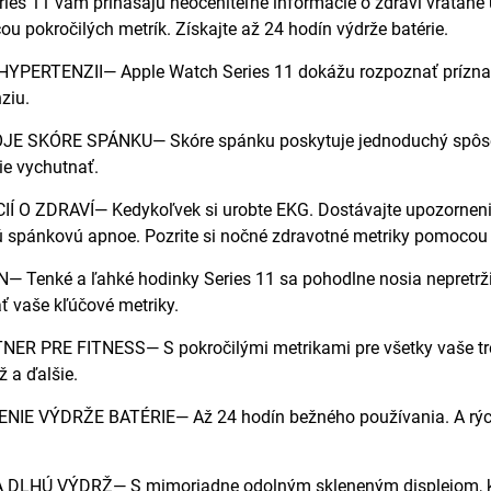
ies 11 vám prinášajú neoceniteľné informácie o zdraví vrátane 
u pokročilých metrík. Získajte až 24 hodín výdrže batérie.
PERTENZII— Apple Watch Series 11 dokážu rozpoznať príznaky
ziu.
 SKÓRE SPÁNKU— Skóre spánku poskytuje jednoduchý spôsob, 
ie vychutnať.
Í O ZDRAVÍ— Kedykoľvek si urobte EKG. Dostávajte upozornenia
spánkovú apnoe. Pozrite si nočné zdravotné metriky pomocou apli
 Tenké a ľahké hodinky Series 11 sa pohodlne nosia nepretrži
 vaše kľúčové metriky.
R PRE FITNESS— S pokročilými metrikami pre všetky vaše tréni
ž a ďalšie.
IE VÝDRŽE BATÉRIE— Až 24 hodín bežného používania. A rýchle
LHÚ VÝDRŽ— S mimoriadne odolným skleneným displejom, ktorý 