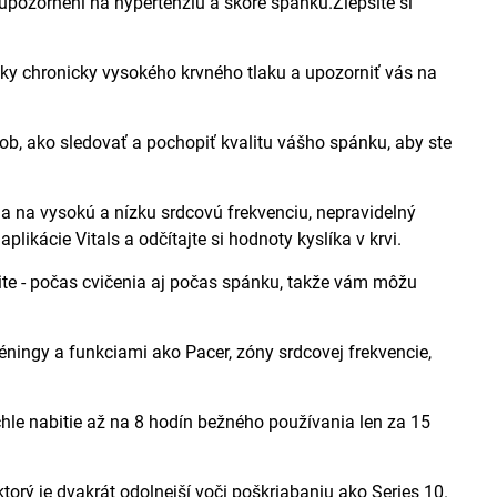
upozornení na hypertenziu a skóre spánku.Zlepšite si
 chronicky vysokého krvného tlaku a upozorniť vás na
ako sledovať a pochopiť kvalitu vášho spánku, aby ste
 na vysokú a nízku srdcovú frekvenciu, nepravidelný
kácie Vitals a odčítajte si hodnoty kyslíka v krvi.
te - počas cvičenia aj počas spánku, takže vám môžu
ngy a funkciami ako Pacer, zóny srdcovej frekvencie,
 nabitie až na 8 hodín bežného používania len za 15
je dvakrát odolnejší voči poškriabaniu ako Series 10.