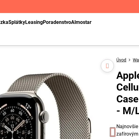
dzka
Splátky
Leasing
Poradenstvo
Almostar
Úvod
Wa
Appl
Cell
Case
- M/
Najnovšie
zafírový