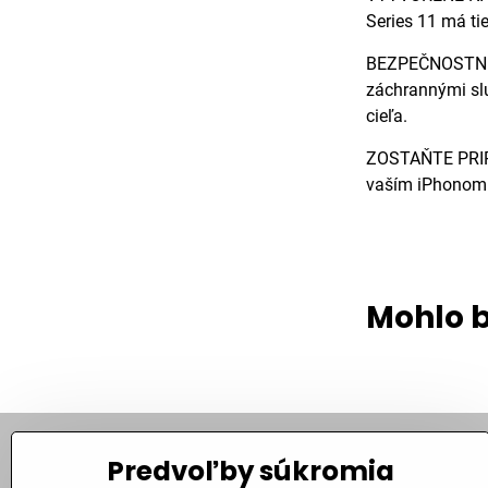
Series 11 má ti
BEZPEČNOSTNÉ F
záchrannými slu
cieľa.
ZOSTAŇTE PRIPOJ
vaším iPhonom a
Mohlo b
Predvoľby súkromia
Kontakt