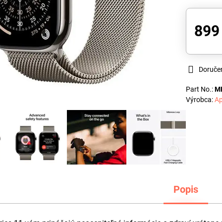
899
Doruče
Part No.:
M
Výrobca:
Ap
Popis