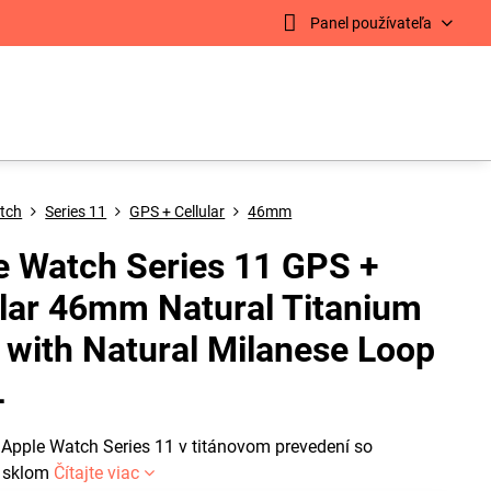
Panel používateľa
tch
Series 11
GPS + Cellular
46mm
e Watch Series 11 GPS +
ular 46mm Natural Titanium
 with Natural Milanese Loop
L
 Apple Watch Series 11 v titánovom prevedení so
m sklom
Čítajte viac