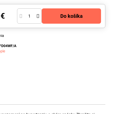
 €
Do košíka
nia
FD04WF/A
ple